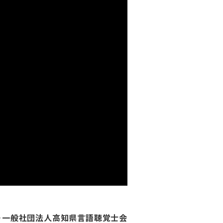
ェッショナル・
リテーション学
ロフェッショナ
ビリテーション
集会
onal
tation
＞一般社団法人高知県言語聴覚士会