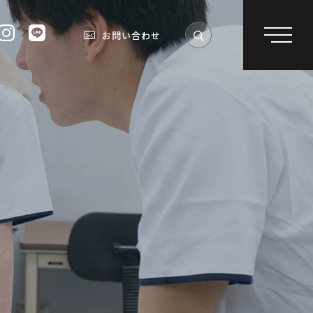
お問い合わせ
受験生の方へ
就職
保護者の方へ
資格
在学生の方へ
対策
卒業生の方へ
採用担当の方へ
進路
の方へ
お知らせ一覧
進学イベント
地域連携
アクセス
よくあるご質問