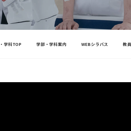
高知リハ大Campus Life
学術リポ
試験科目・出願資格・検
年間スケジュール
産学・産
定料
クラブ・サークル活動
社会貢献
入試関係書類DL
履修サポート
公開講座
試験会場・試験日程
学生生活サポート
スポーツ
入学試験過去問題
ンター
学生相談
・学科TOP
学部・学科案内
WEBシラバス
教
学費・奨学金
ジョブ・
学修支援
受験体験メッセージ
ター
高知県・土佐市の生活
入試Q&A
コミュニ
在学生・卒業生の声
ポート・
国際交
図書館