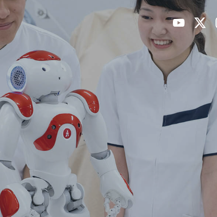
大学案内
学部・学科
資格・
高知リハ大の特色
学部・学科案内
取得可能
学長あいさつ
WEBシラバス
国家試験
大学概要
教員紹介
就職支援
キャンパス案内
卒業後の
攻
情報公開
採用担当
入試情報
デジタルパンフレット
イベント・見学会
研究・
アドミッション・ポリシ
キャンパスライフ
ー
研究活動
募集人員