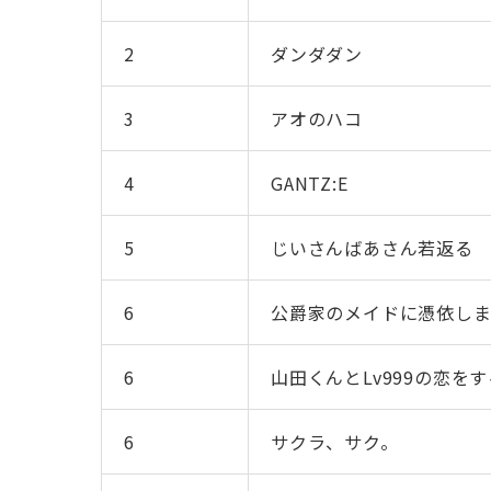
2
ダンダダン
3
アオのハコ
4
GANTZ:E
5
じいさんばあさん若返る
6
公爵家のメイドに憑依し
6
山田くんとLv999の恋をす
6
サクラ、サク。