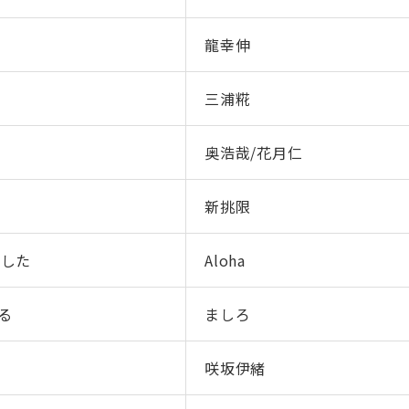
龍幸伸
三浦糀
奥浩哉/花月仁
新挑限
ました
Aloha
る
ましろ
咲坂伊緒