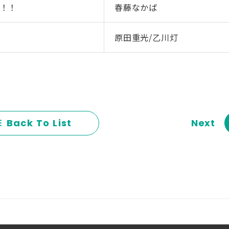
！！
春藤なかば
原田重光/乙川灯
Back To List
Next