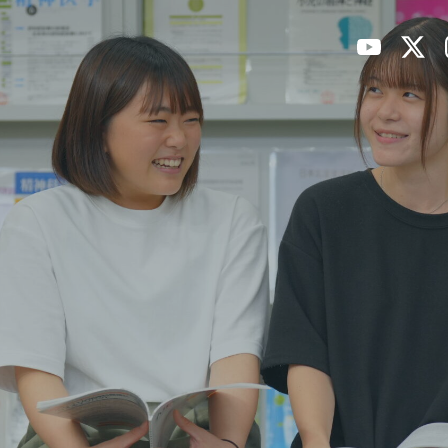
大学案内
学部・学科
資格・
高知リハ大の特色
学部・学科案内
取得可能
学長あいさつ
WEBシラバス
国家試験
大学概要
教員紹介
就職支援
キャンパス案内
卒業後の
情報公開
採用担当
入試情報
デジタルパンフレット
イベント・見学会
研究・
アドミッション・ポリシ
キャンパスライフ
ー
研究活動
募集人員