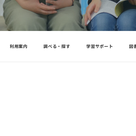
高知リハ大Campus Life
学術リポ
試験科目・出願資格・検
年間スケジュール
産学・産
定料
クラブ・サークル活動
社会貢献
入試関係書類DL
履修サポート
公開講座
試験会場・試験日程
学生生活サポート
スポーツ
入学試験過去問題
ンター
学生相談
利用案内
調べる・探す
学習サポート
図
学費・奨学金
ジョブ・
学修支援
受験体験メッセージ
ター
高知県・土佐市の生活
入試Q&A
コミュニ
在学生・卒業生の声
ポート・
国際交
図書館