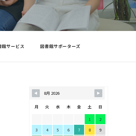
ジトリ
お問い合わせ
学官連携
資料請求
・地域連携活動
・出張講義
・サポート・セ
当サイトについて
書館サービス
図書館サポーターズ
個人情報保護方針
サポート・セン
サイトマップ
ケーション・サ
センター
流
月
火
水
木
金
土
日
1
2
3
4
5
6
7
8
9