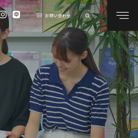
お問い合わせ
受験生の方へ
就職
保護者の方へ
資格
在学生の方へ
対策
卒業生の方へ
採用担当の方へ
進路
の方へ
お知らせ一覧
進学イベント
地域連携
アクセス
よくあるご質問