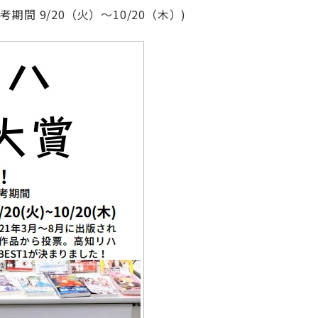
間 9/20（火）～10/20（木）)
プロフ
リハビ
会
第2回プ
ル・リハ
学会学術
Professi
Rehabili
Science